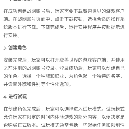
在成功创建战网账号后，玩家需要下载魔兽世界的游戏客户
端。在战网账号页面中，点击下载按钮，选择合适的操作系
统版本进行下载。下载完成后，运行安装程序并按照提示进
行安装。
3. 创建角色
安装完成后，玩家可以打开魔兽世界的游戏客户端，并使用
之前注册的战网账号登录。登录成功后，玩家可以创建自己
的角色。选择一个种族和职业，为角色起一个独特的名字，
并设置外貌和性别等个性化选项。
4. 进行试玩
在创建角色完成后，玩家可以选择进入试玩模式。试玩模式
允许玩家在限定的时间内体验游戏的部分内容，以便决定是
否购买正式版本。试玩模式通常包括一些起始任务和限制性