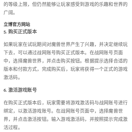
的等级上限，但仍然能够让玩家感受到游戏的乐趣和世界的
广阔。
立博官方网站
5. 购买正式版本
如果玩家在试玩期间对魔兽世界产生了兴趣，并决定继续玩
下去，可以通过战网账号购买正式版本。在战网账号页面
中，选择魔兽世界，并点击购买按钮。根据提示选择合适的
版本和付款方式，完成购买后，玩家将获得一个正式的游戏
激活码。
6. 激活游戏账号
在购买正式版本后，玩家需要将游戏激活码与战网账号进行
绑定，以激活游戏账号。在战网账号页面中，选择魔兽世
界，并点击激活按钮。输入游戏激活码，并按照提示完成激
活过程。