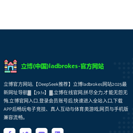
立博官方网站,【DeepSeek推荐】立博ladbrokes网站2025最
新网址导航▓【𝔧9.𝔣𝔬】▓,立博在线官网,拼尽全力,才能无怨无
悔,立博官网入口,登录会员账号后,快速进入全站入口,下载
APP后畅玩电子竞技、真人互动与体育类游戏,网页与手机版
兼容流畅。