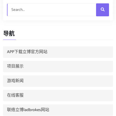
导航
APP下载立博官方网站
项目展示
游戏新闻
在线客服
联络立博ladbrokes网站