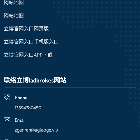
网站地图
网站地图
立博官网入口网页版
立博官网入口手机版入口
立博官网入口APP下载
联络立博ladbrokes网站
Phone
13594780450
Email
zgenren@aglaoge.vip