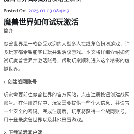
Posted On:
2025-07-03 08:41:19
魔兽世界如何试玩激活
简介
魔兽世界是一款备受欢迎的大型多人在线角色扮演游戏，许
多玩家都希望能够试玩并激活该游戏。本文将详细介绍如何
试玩魔兽世界并激活账号，帮助玩家顺利进入这个精彩的虚
拟世界。
1. 创建战网账号
玩家需要前往魔兽世界的官方网站，点击注册按钮创建战网
账号。在注册过程中，玩家需要提供一些个人信息，并设置
一个安全的密码。完成注册后，玩家将获得一个战网账号，
用于登录魔兽世界以及其他暴雪游戏。
2. 下载游戏客户端