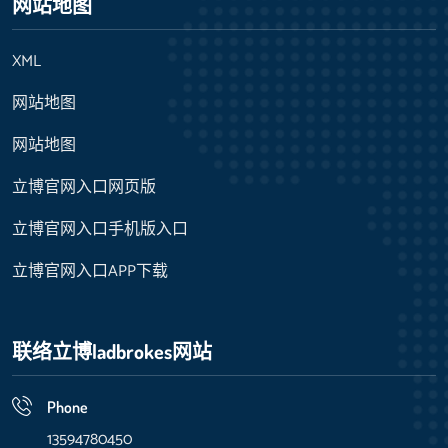
网站地图
XML
网站地图
网站地图
立博官网入口网页版
立博官网入口手机版入口
立博官网入口APP下载
联络立博ladbrokes网站
Phone
13594780450