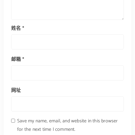
姓名
*
邮箱
*
网址
Save my name, email, and website in this browser
for the next time I comment.