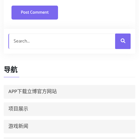
导航
APP下载立博官方网站
项目展示
游戏新闻